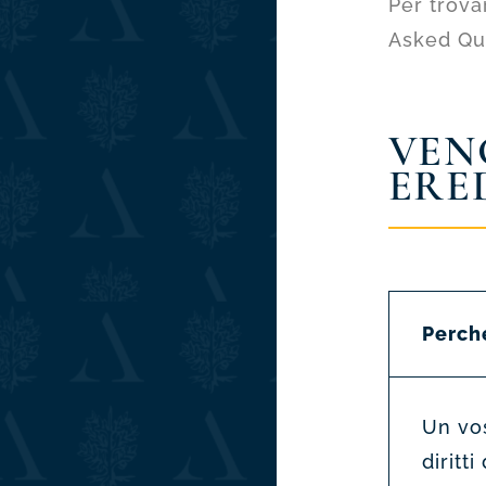
Per trova
Asked Qu
VEN
ERE
Perch
Un vo
diritt