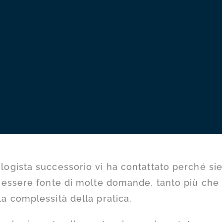
ogista successorio vi ha contattato perché si
 essere fonte di molte domande, tanto più che 
a complessità della pratica.