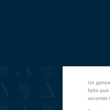
Un geneal
fatto può
secondo l