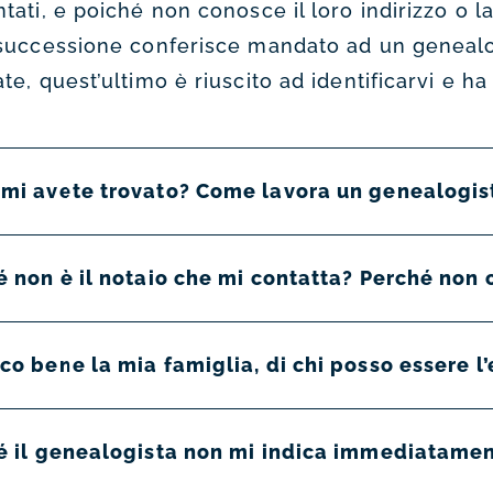
tati, e poiché non conosce il loro indirizzo o la
 successione conferisce mandato ad un genealog
te, quest’ultimo è riuscito ad identificarvi e h
mi avete trovato? Come lavora un genealogis
 non è il notaio che mi contatta? Perché non c
o bene la mia famiglia, di chi posso essere l
é il genealogista non mi indica immediatament