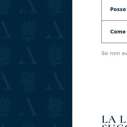
Posso 
Come p
Se non av
LA 