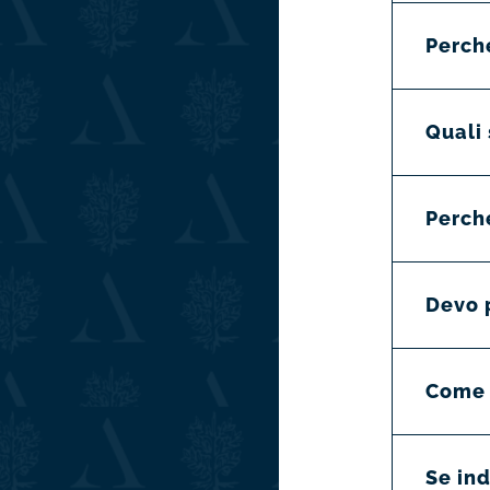
Perché
Quali
Perché
Devo 
Come è
Se ind