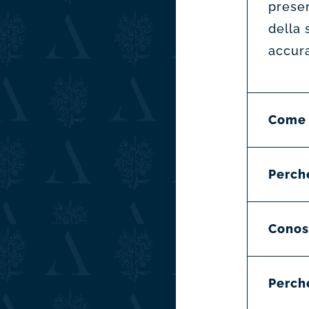
presen
della
accura
Come 
Perché
Conosc
Perch