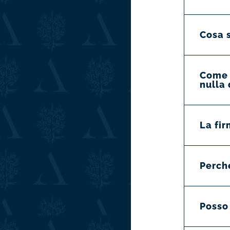
Cosa s
Come p
nulla 
La fi
Perch
Posso