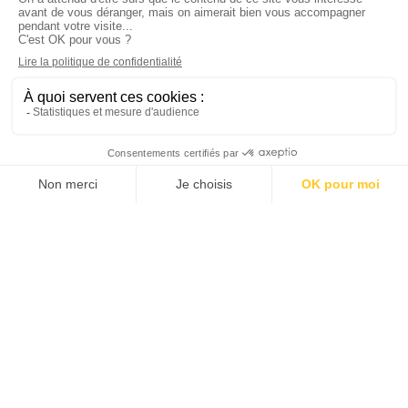
18 rue du Cherche-Midi,
75006 Paris
Tel. :
+33 1 49 54 75 75
Mail. :
contact@andriveau.fr
Lavora con noi
Entrare nel nostro team