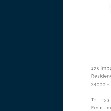
103 Impa
Résidenc
34000 –
Tel.: +33
Email: m