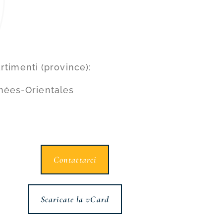
N
rtimenti (province):
énées-Orientales
Contattarci
Scaricate la vCard