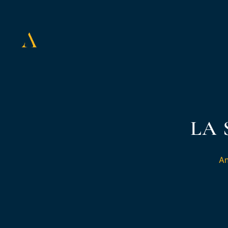
LA 
An