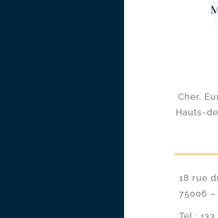
Cher, Eu
Hauts-de
18 rue 
75006 
Tel.: +33