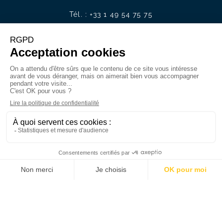
Tél. :
+33 1 49 54 75 75
E-mail. :
contact@andriveau.fr
Recrutement
Nous rejoindre
Offres d’emplois
FR
ES
DE
IT
EN
Membre de la Chambre des Généalogistes
successoraux et de Généalogistes de France