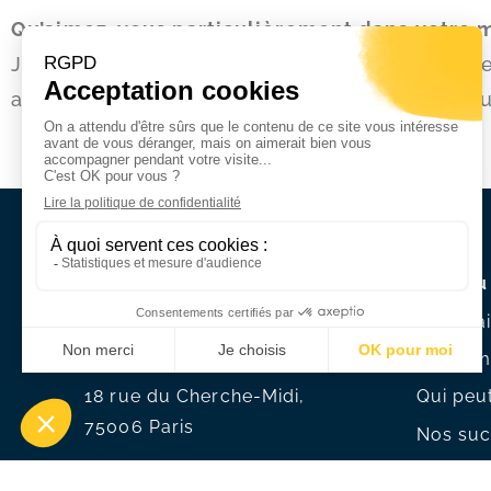
Qu’aimez-vous particulièrement dans votre 
J’aime le coté challenge. Il ne suffit pas d’êtr
aussi riche tant sur le plan intellectuel que 
Plan du
Une mai
Notre m
18 rue du Cherche-Midi,
Qui peu
75006 Paris
Nos suc
Vous ête
Tél. :
+33 1 49 54 75 75