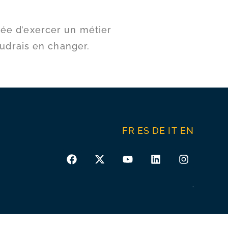
égiée d’exercer un métier
oudrais en changer.
FR
ES
DE
IT
EN