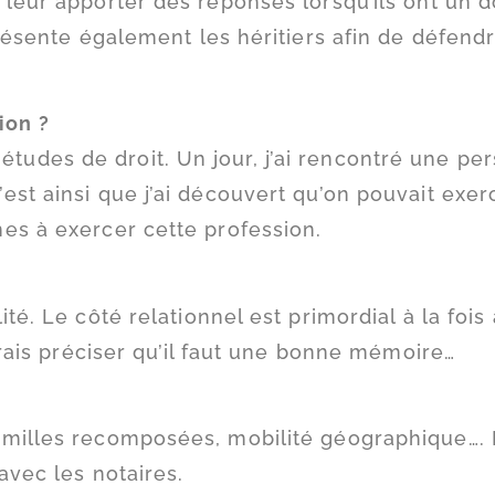
leur apporter des réponses lorsqu’ils ont un do
présente également les héritiers afin de défendr
ion ?
des études de droit. Un jour, j’ai rencontré une p
est ainsi que j’ai découvert qu’on pouvait exer
es à exercer cette profession.
té. Le côté relationnel est primordial à la fois 
merais préciser qu’il faut une bonne mémoire…
amilles recomposées, mobilité géographique…. E
avec les notaires.