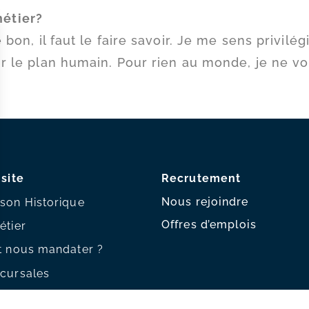
métier?
e bon, il faut le faire savoir. Je me sens privil
sur le plan humain. Pour rien au monde, je ne v
 site
Recrutement
Nous rejoindre
son Historique
Offres d’emplois
étier
t nous mandater ?
cursales
s héritier – FAQ