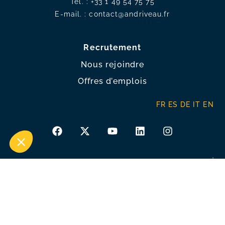
Tél. :
+33 1 49 54 75 75
E-mail. :
contact@andriveau.fr
Recrutement
Nous rejoindre
Offres d’emplois
FR
ES
DE
IT
EN
Membre de la Chambre des Généalogistes
successoraux et de Généalogistes de France