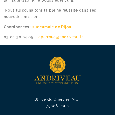
la Haute-Saône, le Doubs et le Jura.
Nous lui souhaitons la pleine réussite dans ses
nouvelles missions.
Coordonnées :
succursale de Dijon
03 80 30 84 85 –
gperroud@andriveau.fr
18 rue du Cherche-Midi,
75006 Paris