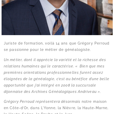
Juriste de formation, voilà 14 ans que Grégory Perroud
se passionne pour le métier de généalogiste.
Un métier, dont il apprécie la variété et la richesse des
relations humaines qui le caractérise.
« Bien que mes
premières orientations professionnelles furent assez
éloignées de la généalogie,
c’est au bénéfice d’une belle
opportunité que j’ai intégré en 2008 la succursale
dijonnaise des Archives Généalogiques Andriveau ».
Grégory Perroud représentera désormais
notre maison
en Côte-d’Or, dans L’Yonne, la Nièvre, la Haute-Marne,