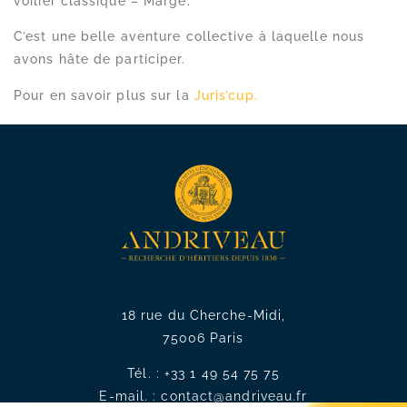
voilier classique – Marge.
C’est une belle aventure collective à laquelle nous
avons hâte de participer.
Pour en savoir plus sur la
Juris’cup.
18 rue du Cherche-Midi,
75006 Paris
Tél. :
+33 1 49 54 75 75
E-mail. :
contact@andriveau.fr