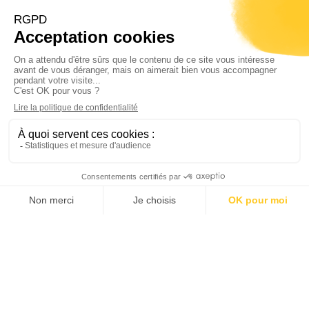
Recrutement
Nous rejoindre
Offres d’emplois
FR
ES
DE
IT
EN
Membre de la Chambre des Généalogistes
successoraux et de Généalogistes de France
Mentions légales
–
Politique de confidentia
lité –
Conçu par