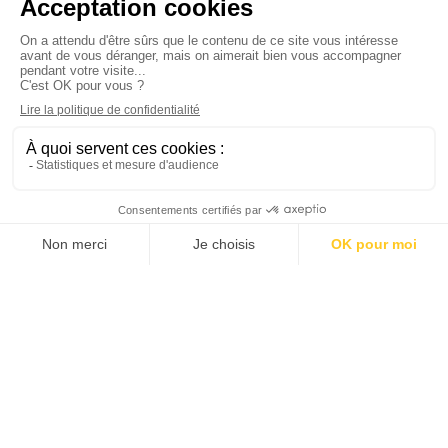
E-mail. :
contact@andriveau.fr
Recrutement
Nous rejoindre
Offres d’emplois
FR
ES
DE
IT
EN
Membre de la Chambre des Généalogistes
successoraux et de Généalogistes de France