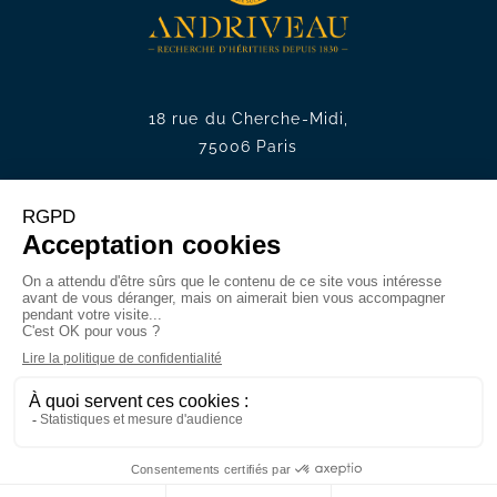
18 rue du Cherche-Midi,
75006 Paris
Tél. :
+33 1 49 54 75 75
E-mail. :
contact@andriveau.fr
Recrutement
Nous rejoindre
Offres d’emplois
FR
ES
DE
IT
EN