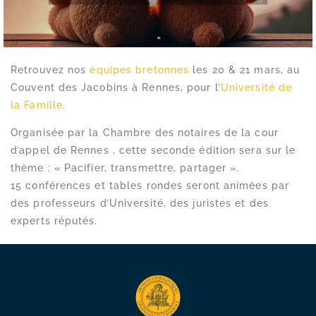
Retrouvez nos
équipes bretonnes
les 20 & 21 mars, au
Couvent des Jacobins à Rennes, pour l’
Université de
la Famille.
Organisée par la Chambre des notaires de la cour
d’appel de Rennes , cette seconde édition sera sur le
thème : « Pacifier, transmettre, partager ».
15 conférences et tables rondes seront animées par
des professeurs d’Université, des juristes et des
experts réputés.