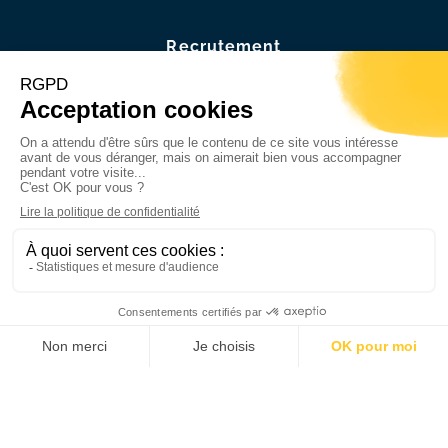
Recrutement
Nous rejoindre
Offres d’emplois
FR
ES
DE
IT
EN
Membre de la Chambre des Généalogistes
successoraux et de Généalogistes de France
Mentions légales
–
Politique de confidentia
lité –
Conçu par