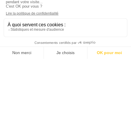
Karriere
Uns erreichen
Stellenangebote
FR
ES
DE
IT
EN
Mitglied der Chambre des Généalogistes
successoraux de France und der Généalogistes de
France
Rechtliche Hinweise
–
Datenschutzrichtlinie –
Entworfen von
CONCILIUM