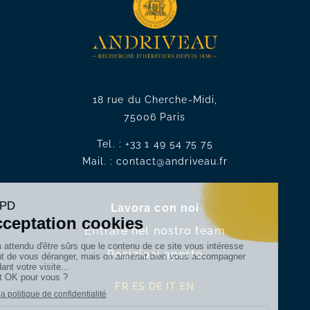
18 rue du Cherche-Midi,
75006 Paris
Tel. :
+33 1 49 54 75 75
Mail. :
contact@andriveau.fr
Lavora con noi
Entrare nel nostro team
Posizioni aperte
FR
ES
DE
IT
EN