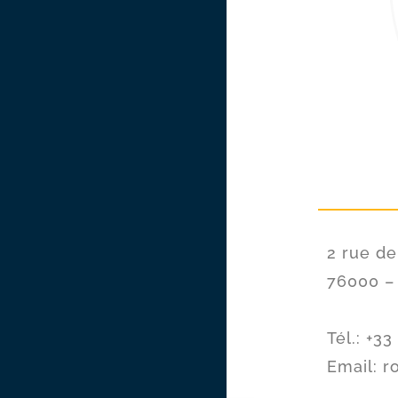
2 rue de
76000 –
Tél.: +33
Email: r