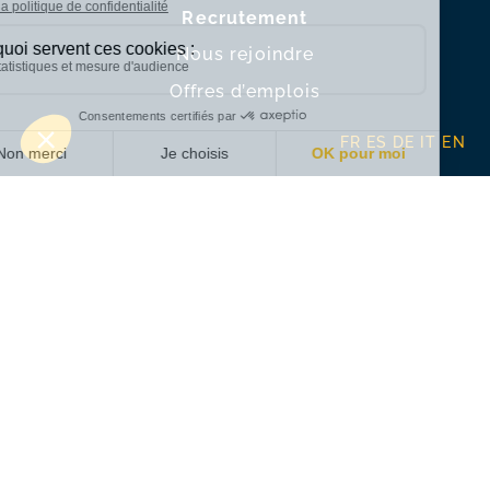
Recrutement
Nous rejoindre
Offres d’emplois
FR
ES
DE
IT
EN
Membre de la Chambre des Généalogistes
successoraux et de Généalogistes de France
Mentions légales
–
Politique de confidentia
lité –
Conçu par
CONCILIUM