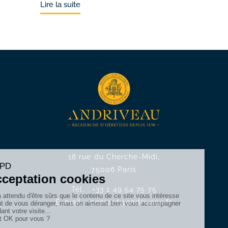
Lire la suite
18 rue du Cherche-Midi,
75006 Paris
Tél. :
+33 1 49 54 75 75
E-mail. :
contact@andriveau.fr