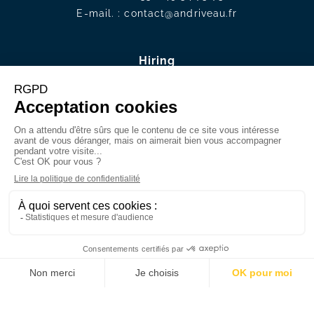
E-mail. :
contact@andriveau.f
r
Hiring
Join us
Job offers
FR
ES
DE
IT
EN
Member of the Chambre des Généalogistes
successoraux et de Généalogistes de France
(French Chamber of Probate Genealogists and
Genealogists)